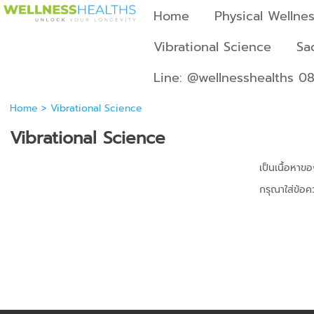
Home
Physical Wellne
Vibrational Science
Sa
Line: @wellnesshealths 0
Home
>
Vibrational Science
Vibrational Science
เป็นเนื้อหา
กรุณาใส่ข้อ