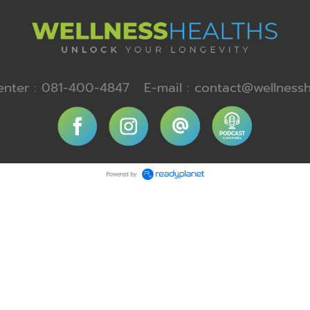
enter : 081-400-4847 E-mail : contact@wellnessh